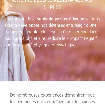
ÉDITIONS
STRESS
nos ouvrages
REPLAY
La pratique de la
Sophrologie Caycédienne
va nous
de nos évènements
aider à développer nos défenses et à réagir d’une
manière différente, plus équilibrée et sereine, face
aux agressions et ainsi réduire leur impact négatif
sur notre santé physique et psychique.
De nombreuses expériences démontrent que
les personnes qui s’entraînent aux techniques