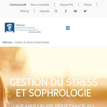
|
|
|
Communauté
Nous contacter
Espace Pro
Presse
|
SFSCay
Agenda
DECOUVRIR
la sophrologie
Sofrocay
> Gestion du stress et Sophrologie
SE FORMER
à la sophrologie
SOFROCAY
et son réseau
GESTION DU STRESS
RECHERCHE
scientifique
ET SOPHROLOGIE
TROUVER
un sophrologue
UNE MEILLEURE RÉSISTANCE AU