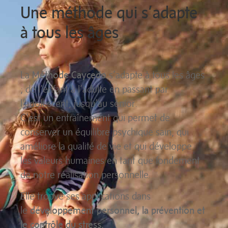
Une méthode qui s’adapte
à tous les âges
La
Méthode Caycedo
s’adapte à tous les âges
; de l’enfant à l’adulte en passant par
l’adolescent, jusqu’au sénior.
C’est un entraînement qui permet de
conserver un équilibre psychique sain, qui
améliore la qualité de vie et qui développe
les valeurs humaines en tant que fondement
de notre réalisation personnelle.
Elle trouve ses applications dans
le
développement personnel, la prévention et
le contrôle du stress.