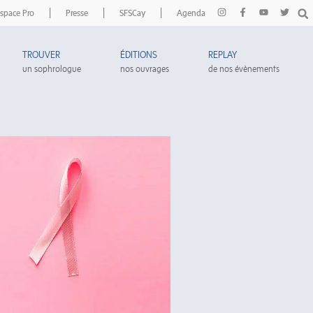
|
|
|
space Pro
Presse
SFSCay
Agenda
TROUVER
ÉDITIONS
REPLAY
un sophrologue
nos ouvrages
de nos évènements