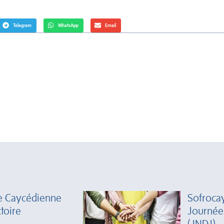
Telegram
WhatsApp
Email
ie Caycédienne
Sofrocay
ctoire
Journée
(JNDJ)