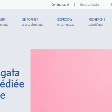
|
|
Communauté
Nous contacter
E
VRIR
SE FORMER
SOFROCAY
RECHERCHE
rologie
à la sophrologie
et son réseau
scientifique
Àgata
dédiée
de