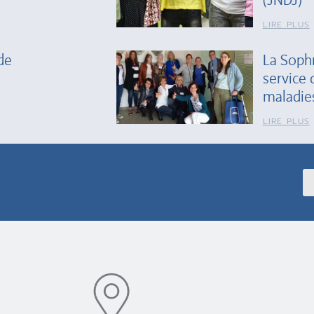
LIRE PLUS
de
La Soph
service 
maladie
LIRE PLUS