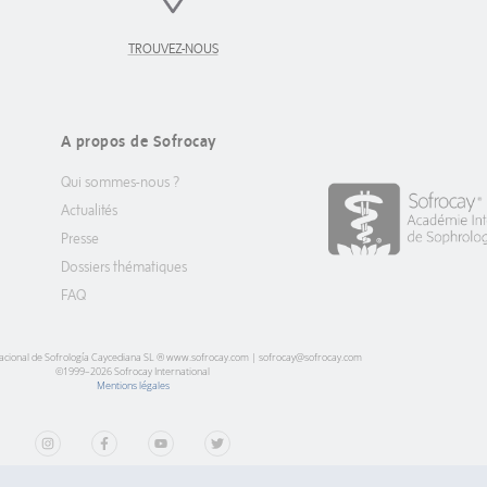
TROUVEZ-NOUS
A propos de Sofrocay
Qui sommes-nous ?
Actualités
Presse
Dossiers thématiques
FAQ
ernacional de Sofrología Caycediana SL ® www.sofrocay.com |
sofrocay@sofrocay.com
©1999–2026 Sofrocay International
Mentions légales