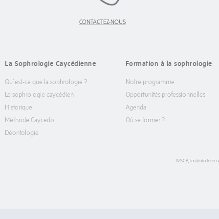
CONTACTEZ-NOUS
La Sophrologie Caycédienne
Formation à la sophrologie
Qu’est-ce que la sophrologie ?
Notre programme
Le sophrologie caycédien
Opportunités professionnelles
Historique
Agenda
Méthode Caycedo
Où se former ?
Déontologie
INISCA, Instituto Int
Avec la collaboration de ADAUGE