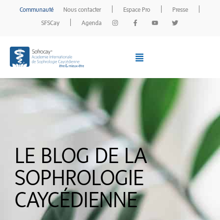
|
|
|
Communauté
Nous contacter
Espace Pro
Presse
|
SFSCay
Agenda
DECOUVRIR
la sophrologie
SE FORMER
à la sophrologie
SOFROCAY
et son réseau
LE BLOG DE LA
RECHERCHE
SOPHROLOGIE
scientifique
CAYCÉDIENNE
TROUVER
un sophrologue